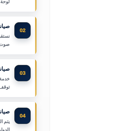
لوحة 
صيان
02
نستقب
صوت ا
صيان
03
خدمة 
توقف 
صيان
04
يتم ا
الدوا