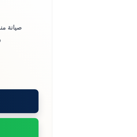
صيانة منز
و