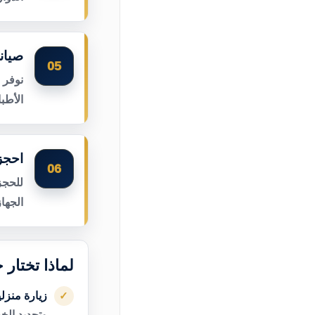
صيان
05
نوفر 
الأطب
احجز 
06
للحجز
الجها
لماذا تختار 
زيارة منزل
✓
وتحديد الخ