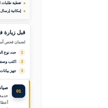
تغطية طلبات 
إمكانية إرسال
قبل زيارة ف
لضمان فحص أسرع
حدد نوع الج
1
اكتب وصف
2
جهز بيانات
3
صيان
01
خدمة 
أعطال