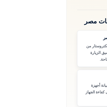
ظات مصر
ر
كتروستار من
ق الزيارة
حة.
انة أجهزة
كفاءة الجهاز