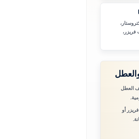
تروستار،
 فريزر،
والعطل
صف العطل
مية.
فريزر أو
ة.