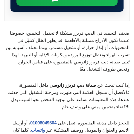
ضعف التجميد في الديب فريزر مشكلة لا تحتمل التخمين، خصوصًا
عندما تكون الأدراج ممتلئة بالأطعمة. قد يظهر الخلل كتليّن في
المحتويات، أو إنذار حرارة، أو تشغيل مستمر، بينما تختلف أسبابه بين
تسرب الهواء وتعطل توزيع البرودة ومكونات الإذابة أو التبريد. لهذا
تُبنى صيانة ديب فريزر زانوسي بالمنصورة على قياس الحرارة
وفحص ظروف التشغيل معًا.
إذا كنت تبحث عن
صيانة ديب فريزر زانوسي
داخل المنصورة،
فالأفضل أن تسجل العلامة التي ظهرت ومرحلة التشغيل التي حدثت
عندها. هذه المعلومات تساعد على توجيه الفحص نحو السبب بدل
الاكتفاء بتخمين مبني على وصف عام.
للحجز داخل مدينة المنصورة اتصل على
01008049504
، أو أرسل
الاسم والعنوان والموديل ووصف المشكلة عبر
واتساب
. كلما كان