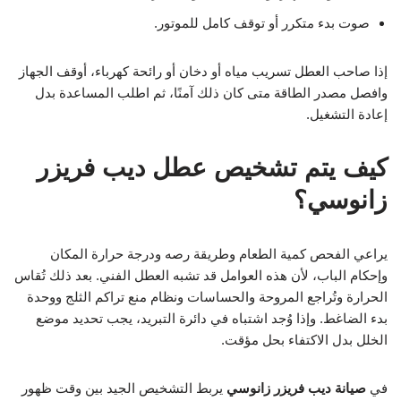
صوت بدء متكرر أو توقف كامل للموتور.
إذا صاحب العطل تسريب مياه أو دخان أو رائحة كهرباء، أوقف الجهاز
وافصل مصدر الطاقة متى كان ذلك آمنًا، ثم اطلب المساعدة بدل
إعادة التشغيل.
كيف يتم تشخيص عطل ديب فريزر
زانوسي؟
يراعي الفحص كمية الطعام وطريقة رصه ودرجة حرارة المكان
وإحكام الباب، لأن هذه العوامل قد تشبه العطل الفني. بعد ذلك تُقاس
الحرارة وتُراجع المروحة والحساسات ونظام منع تراكم الثلج ووحدة
بدء الضاغط. وإذا وُجد اشتباه في دائرة التبريد، يجب تحديد موضع
الخلل بدل الاكتفاء بحل مؤقت.
في
صيانة ديب فريزر زانوسي
يربط التشخيص الجيد بين وقت ظهور