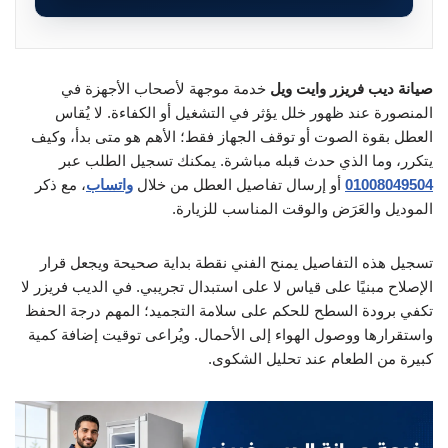
صيانة ديب فريزر وايت ويل
خدمة موجهة لأصحاب الأجهزة في
المنصورة عند ظهور خلل يؤثر في التشغيل أو الكفاءة. لا يُقاس
العطل بقوة الصوت أو توقف الجهاز فقط؛ الأهم هو متى بدأ، وكيف
يتكرر، وما الذي حدث قبله مباشرة. يمكنك تسجيل الطلب عبر
01008049504
أو إرسال تفاصيل العطل من خلال
واتساب
، مع ذكر
الموديل والعَرَض والوقت المناسب للزيارة.
تسجيل هذه التفاصيل يمنح الفني نقطة بداية صحيحة ويجعل قرار
الإصلاح مبنيًا على قياس لا على استبدال تجريبي. في الديب فريزر لا
تكفي برودة السطح للحكم على سلامة التجميد؛ المهم درجة الحفظ
واستقرارها ووصول الهواء إلى الأحمال. ويُراعى توقيت إضافة كمية
كبيرة من الطعام عند تحليل الشكوى.