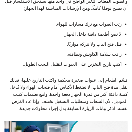
والصوت المعتاد. التغير الواضح في واحد منها يستحق الاستفسار قبل
أن يصبح توقفًا كاملًا. ومن الإرشادات المناسبة لهذا الجهاز:
رتب العبوات مع ترك مسارات للهواء.
لا تضع أطعمة دافئة داخل الجهاز.
قلل فتح الباب ولا تتركه مواربًا.
راقب سلامة الكاوتش ونظافته.
اكتب تاريخ التخزين على العبوات لتقليل البحث الطويل.
قسّم الطعام إلى عبوات صغيرة محكمة واكتب التاريخ عليها، فذلك
يقلل مدة فتح الباب. لا تضغط الأكياس أمام فتحات الهواء ولا تُدخل
كمية دافئة أكبر من قدرة الجهاز دفعة واحدة. واتبع تعليمات كتيب
الموديل، لأن السعات ومتطلبات التشغيل تختلف. وإذا عاد العَرَض
نفسه، اذكر بيانات الزيارة السابقة بدل إجراء محاولات جديدة.