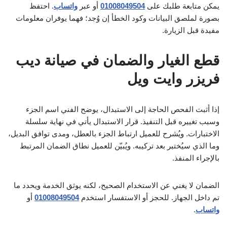
يمكن متابعة طلبك على
01008049504
أو عبر
واتساب
. احتفظ
بصورة لملصق البيانات وكود الخطأ إن وُجد؛ فهما يوفران معلومات
مفيدة قبل الزيارة.
قطع الغيار والضمان في صيانة ديب
فريزر وايت ويل
إذا أثبت الفحص الحاجة إلى الاستبدال، يوضح الفني اسم الجزء
وسبب تغييره قبل التنفيذ. قرار الاستبدال يأتي في نهاية سلسلة
الاختبارات. ويُشرح للعميل ارتباط الجزء بالعطل، ومدى توافق البديل،
وما الذي سيُختبر بعد تركيبه. ويُبيّن للعميل نطاق الضمان المرتبط
بالإجراء المنفذ.
الضمان لا يغني عن الاستخدام الصحيح، لكنه يوثق الخدمة ويحدد ما
تم داخل الجهاز. للحجز أو الاستفسار استخدم
01008049504
أو
واتساب
.