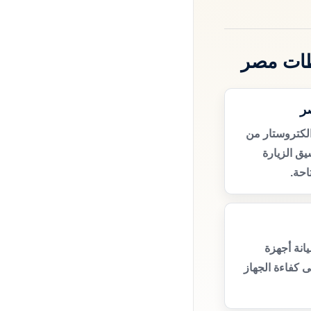
ظات مصر
ر
لكتروستار من
ق الزيارة
حة.
انة أجهزة
 كفاءة الجهاز