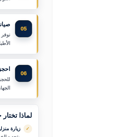
صيان
05
نوفر 
الأطب
احجز
06
للحجز
الجها
لماذا تختار
زيارة منزل
✓
وتحديد الخ