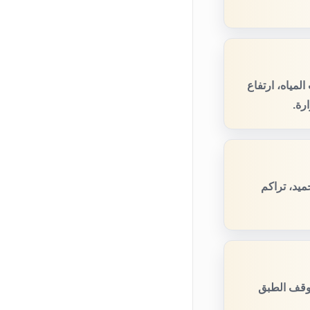
مياه، ارتفاع
رة.
يد، تراكم
توقف الطبق