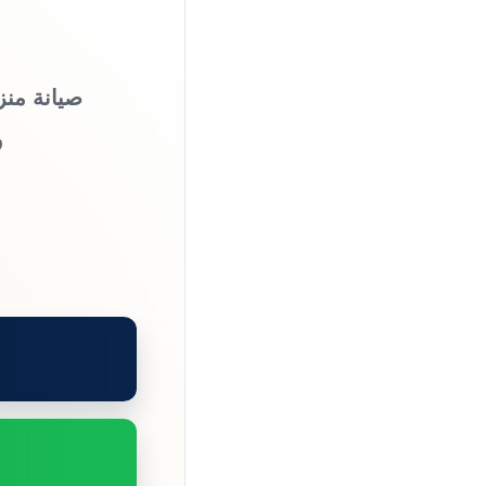
صيانة منز
و