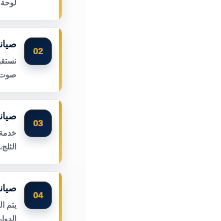
لوحة 
صيان
02
نستقب
صوت ا
صيان
03
خدمة 
الثلج
صيان
04
يتم ا
الدوا