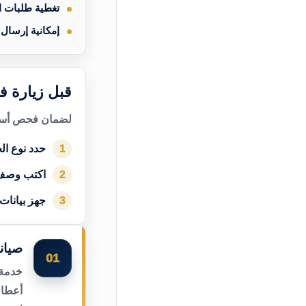
تغطية طلبات 
إمكانية إرسال
قبل زيارة ف
لضمان فحص أسرع
حدد نوع الج
1
اكتب وصف
2
جهز بيانات
3
صيان
01
خدمة 
أعطال