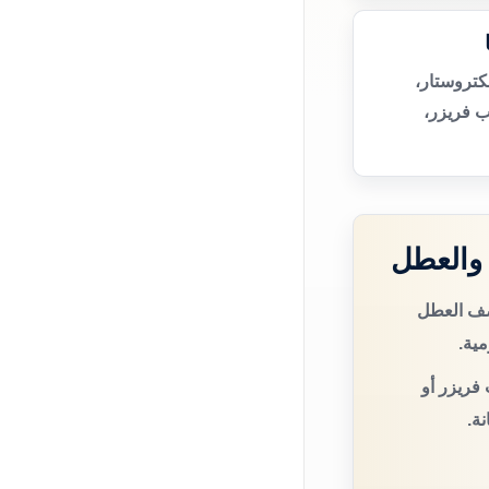
كتروستار،
ب فريزر،
 والعطل
وصف العطل
مية.
فريزر أو
ة.