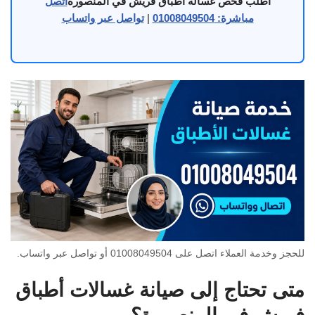
اطلب فحص غسالة أطباق فريش في المنصورة
اتصل
مباشرة: 01008049504
|
تواصل عبر واتساب
للحجز وخدمة العملاء اتصل على 01008049504 أو تواصل عبر واتساب.
متى تحتاج إلى صيانة غسالات أطباق