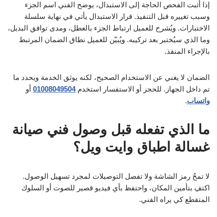
إذا أثبت الفحص الحاجة إلى الاستبدال، يوضح الفني اسم الجزء
وسبب تغييره قبل التنفيذ. قرار الاستبدال يأتي في نهاية سلسلة
الاختبارات. ويُشرح للعميل ارتباط الجزء بالعطل، ومدى توافق البديل،
وما الذي سيُختبر بعد تركيبه. ويُبيّن للعميل نطاق الضمان المرتبط
بالإجراء المنفذ.
الضمان لا يغني عن الاستخدام الصحيح، لكنه يوثق الخدمة ويحدد ما
تم داخل الجهاز. للحجز أو الاستفسار استخدم
01008049504
أو
واتساب
.
ما الذي تفعله قبل وصول فني صيانة
غسالة اطباق وايت ويل؟
لا تمحُ رمز الشاشة ولا تفصل التوصيلات لمجرد تسهيل الوصول.
اكتفِ بتأمين المكان، واحتفظ بأي فيديو قصير للصوت أو السلوك
المتقطع كي يراه الفني.