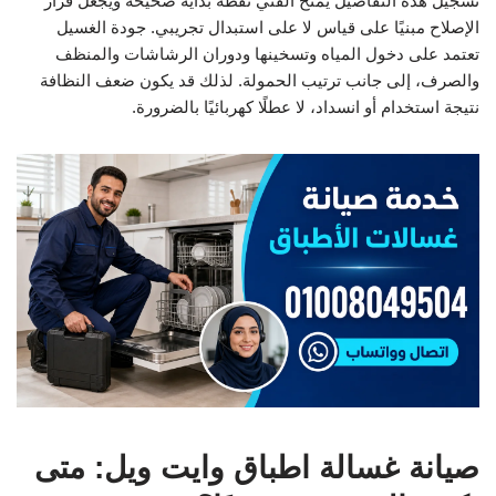
تسجيل هذه التفاصيل يمنح الفني نقطة بداية صحيحة ويجعل قرار
الإصلاح مبنيًا على قياس لا على استبدال تجريبي. جودة الغسيل
تعتمد على دخول المياه وتسخينها ودوران الرشاشات والمنظف
والصرف، إلى جانب ترتيب الحمولة. لذلك قد يكون ضعف النظافة
نتيجة استخدام أو انسداد، لا عطلًا كهربائيًا بالضرورة.
صيانة غسالة اطباق وايت ويل: متى