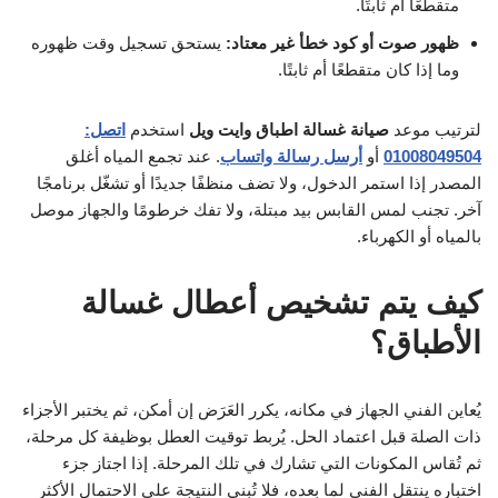
متقطعًا أم ثابتًا.
ظهور صوت أو كود خطأ غير معتاد:
يستحق تسجيل وقت ظهوره
وما إذا كان متقطعًا أم ثابتًا.
لترتيب موعد
صيانة غسالة اطباق وايت ويل
استخدم
اتصل:
01008049504
أو
أرسل رسالة واتساب
. عند تجمع المياه أغلق
المصدر إذا استمر الدخول، ولا تضف منظفًا جديدًا أو تشغّل برنامجًا
آخر. تجنب لمس القابس بيد مبتلة، ولا تفك خرطومًا والجهاز موصل
بالمياه أو الكهرباء.
كيف يتم تشخيص أعطال غسالة
الأطباق؟
يُعاين الفني الجهاز في مكانه، يكرر العَرَض إن أمكن، ثم يختبر الأجزاء
ذات الصلة قبل اعتماد الحل. يُربط توقيت العطل بوظيفة كل مرحلة،
ثم تُقاس المكونات التي تشارك في تلك المرحلة. إذا اجتاز جزء
اختباره ينتقل الفني لما بعده، فلا تُبنى النتيجة على الاحتمال الأكثر