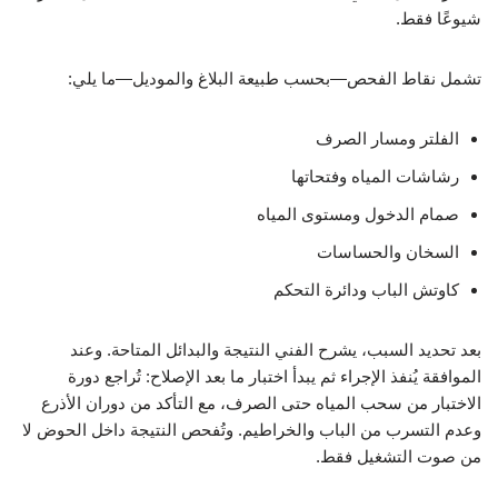
شيوعًا فقط.
تشمل نقاط الفحص—بحسب طبيعة البلاغ والموديل—ما يلي:
الفلتر ومسار الصرف
رشاشات المياه وفتحاتها
صمام الدخول ومستوى المياه
السخان والحساسات
كاوتش الباب ودائرة التحكم
بعد تحديد السبب، يشرح الفني النتيجة والبدائل المتاحة. وعند
الموافقة يُنفذ الإجراء ثم يبدأ اختبار ما بعد الإصلاح: تُراجع دورة
الاختبار من سحب المياه حتى الصرف، مع التأكد من دوران الأذرع
وعدم التسرب من الباب والخراطيم. وتُفحص النتيجة داخل الحوض لا
من صوت التشغيل فقط.