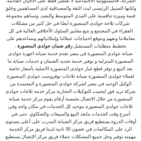
الشركة، فالمسؤولية الاجتماعية لا تقتصر فقط على الأجيال القادمة،
ولكنها السبيل الرئيسي لبث الثقة والمصداقية لدى المساهمين وخلق
قيمة وميزة تنافسية على المدى المتوسط والبعيد. وتساهم مجموعة
شركات ثلاجة جولدى المنصورة أيضًا في حل كثير من مشكلات
الفقراء في المجتمع و نتبع معايير السلوك الأخلاقي العالية في كل
معاملاتنا ونفهم ونتوقع احتياجات عملائنا وإمكانياتهم ونساعدهم على
تخطيط متطلبات المستقبل
رقم ضمان جولدى المنصورة
.
صيانة جولدى المنصورة في مصر تقدم خدمة صيانة اجهزة جولدى
المنصورة المنزلية و توفير خدمة تجديد الضمان و خدمات صيانة ما
بعد البيع و توفر قطع غيار جولدى المنصورة الاصلية بأسعار خاصة
لعملاء جولدى المنصورة صيانة ثلاجات نوفروست جولدى المنصورة
الوكيل الوحيد في مصر لشركة جولدى المنصورة و المعتمدة من
شركة تريد فور ايجيبت للتوكيلات التجارية مركز خدمة ثلاجات جولدى
المنصورة من خلال الاتصال بخمسة أرقام يقوم مركز خدمة صيانة
ثلاجات جولدى المنصورة بتوحيد كل الخدمات في مكان واحد وفي
أسرع وقت كخدمات مابعد البيع والمبيعات والشكاوي. حتى في
أوقات الذروة يستطيع فريق مركز الصيانة المدرب على أعلى مستوى
الرد على المكالمات في غضون 30 ثانية لدينا فريق مركز الخدمة
مهمته توفير وحل جميع المشكلات عملاء فريق مركز الإتصال يستطيع