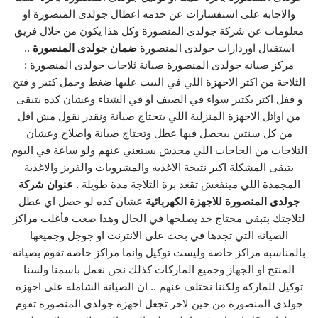
والاجابه على استفسارات عن خدمه اعطال جولدى المنصورة او
معلومات عن شركة جولدى المنصورة وكل هذا يكون من خلال فريق
استقبال اوردارات جولدى المنصورة
ضمان جولدى المنصورة
..
مركز صيانه جولدى المنصورة صيانة ثلاجات جولدى المنصورة :
الثلاجة من اكتر الاجهزة اللي في البيت عليها ضغط وحمل كتير و فتح
و قفل اكتر بكتير سواء في الصيف او في الشتاء وعشان كده بتبقى
من اوائل الاجهزة المنزلية اللي بتحتاج صيانة ونقدر نقول مش اقل
من كل سنتين بيحصل فيها عطل وتحتاج صيانة واصلاح وعشان
الثلاجات من الحاجات اللي محدش يستغني عنهم ولو ساعة في اليوم
بتبقى المشكلة اكبر نتيجة الاغذيه والمشروبات والفريز والاغذية
المجمدة اللي مينفعش تقعد برة الثلاجة مدة طويلة .
عنوان شركة
جولدى المنصورة للاجهزة الكهربائية
عشان كده لو حصل اي عطل
لثلاجتك بتبقى محتاج حد يصلحها في الحال وهذا صعب فأغلب مراكز
الصيانة التي تجدها في بحث على الانترنت او جوجل وجميعها
بالمناسبة مراكز خاصة وليست توكيل وانما مراكز خاصة تقوم بصيانة
المنتج او الجهاز وجميع الماركات كذلك نحن نعمل باسمنا ولسنا
توكيل للماركة ولكننا نختلف عنهم .. ان الصيانة الشامله على اجهزة
جولدى المنصورة من حين لاخر تجعل اجهزة جولدى المنصورة تقوم