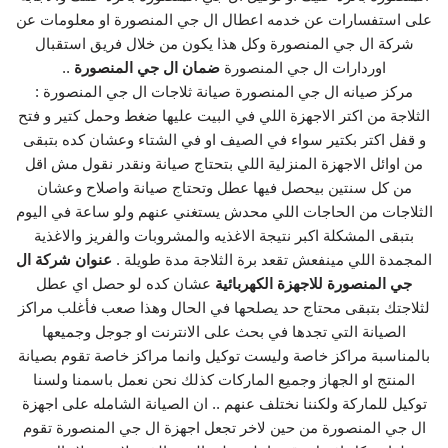
على استفسارات عن خدمه اعطال ال جي المنصورة او معلومات عن
شركة ال جي المنصورة وكل هذا يكون من خلال فريق استقبال
اوردارات ال جي المنصورة
ضمان ال جي المنصورة
..
مركز صيانه ال جي المنصورة صيانة ثلاجات ال جي المنصورة :
الثلاجة من اكتر الاجهزة اللي في البيت عليها ضغط وحمل كتير و فتح
و قفل اكتر بكتير سواء في الصيف او في الشتاء وعشان كده بتبقى
من اوائل الاجهزة المنزلية اللي بتحتاج صيانة ونقدر نقول مش اقل
من كل سنتين بيحصل فيها عطل وتحتاج صيانة واصلاح وعشان
الثلاجات من الحاجات اللي محدش يستغني عنهم ولو ساعة في اليوم
بتبقى المشكلة اكبر نتيجة الاغذيه والمشروبات والفريز والاغذية
المجمدة اللي مينفعش تقعد برة الثلاجة مدة طويلة .
عنوان شركة ال
جي المنصورة للاجهزة الكهربائية
عشان كده لو حصل اي عطل
لثلاجتك بتبقى محتاج حد يصلحها في الحال وهذا صعب فأغلب مراكز
الصيانة التي تجدها في بحث على الانترنت او جوجل وجميعها
بالمناسبة مراكز خاصة وليست توكيل وانما مراكز خاصة تقوم بصيانة
المنتج او الجهاز وجميع الماركات كذلك نحن نعمل باسمنا ولسنا
توكيل للماركة ولكننا نختلف عنهم .. ان الصيانة الشامله على اجهزة
ال جي المنصورة من حين لاخر تجعل اجهزة ال جي المنصورة تقوم