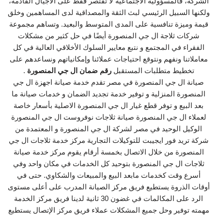
الشركة، فالمسؤولية الاجتماعية لا تقتصر فقط على الأجيال القادمة،
ولكنها السبيل الرئيسي لبث الثقة والمصداقية لدى المساهمين وخلق
قيمة وميزة تنافسية على المدى المتوسط والبعيد. وتساهم مجموعة
شركات ثلاجة ال جي المنصورة أيضًا في حل كثير من مشكلات
الفقراء في المجتمع و نتبع معايير السلوك الأخلاقي العالية في كل
معاملاتنا ونفهم ونتوقع احتياجات عملائنا وإمكانياتهم ونساعدهم على
تخطيط متطلبات المستقبل
رقم ضمان ال جي المنصورة
.
صيانة ال جي المنصورة في مصر تقدم خدمة صيانة اجهزة ال جي
المنصورة المنزلية و توفير خدمة تجديد الضمان و خدمات صيانة ما
بعد البيع و توفر قطع غيار ال جي المنصورة الاصلية بأسعار خاصة
لعملاء ال جي المنصورة صيانة ثلاجات نوفروست ال جي المنصورة
الوكيل الوحيد في مصر لشركة ال جي المنصورة و المعتمدة من
شركة تريد فور ايجيبت للتوكيلات التجارية مركز خدمة ثلاجات ال جي
المنصورة من خلال الاتصال بخمسة أرقام يقوم مركز خدمة صيانة
ثلاجات ال جي المنصورة بتوحيد كل الخدمات في مكان واحد وفي
أسرع وقت كخدمات مابعد البيع والمبيعات والشكاوي. حتى في
أوقات الذروة يستطيع فريق مركز الصيانة المدرب على أعلى مستوى
الرد على المكالمات في غضون 30 ثانية لدينا فريق مركز الخدمة
مهمته توفير وحل جميع المشكلات عملاء فريق مركز الإتصال يستطيع