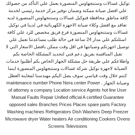
توكيل غسالات وستنجهاوس المنصورة يعمل علي التأكد من حصولك
علي افضل صيانة ممكنة وضمان توفير مركز خدمة رئيسي لخدمة
كافة مناطق محافظة فتوكيل غسالات وستنجهاوس المنصورة لديه
تعاقد مع افضل وكلاء صيانة الاجهزة الكهربائية في لدينا في توكيل
غسالات وستنجهاوس المنصورة فرع فريق مخصص للرد علي كافة
اسئلتكم علي مدار 24 ساعة في حالة طلب مساعدتنا نعمل علي
توصيل اجهزتكم وصيانتها في اقل وقت ممكن بافضل الاسعار التي لا
تقبل المنافسة بفريق دعم فني لتحديد المشكلة الخاصة بكم
واطلاعكم علي طريقة حل مشكلة الجهاز الخاص بكم أطلبوا خدمات
الصيانة لاجهزة توكيل شركة غسالات وستنجهاوس المنصورة اينما
كنتم خلال وقت قياسي سوف يصل اليكم مهندسنا لمعاينة العطل
وصيانة الجهاز . maintenance number Phone Nera center Power
of attorney a company Location service Agents hot line User
Manual Faults Repair Unified official A certified Guarantee
opposed sales Branches Prices Places spare parts Factory
Washing machines Refrigerators Dish Washers Deep Freezer
Microwave dryer Water heaters Air conditioning Cookers Ovens
Screens Televisions