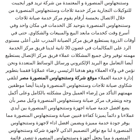
وستنجهاوس المنصورة و المعتمدة من شركة تريد فور ايجيبت
للتوكيلات التجارية مركز خدمة ثلاجات وستنجهاوس المنصورة من
خلال الاتصال بخمسة أرقام يقوم مركز خدمة صيانة ثلاجات
وستنجهاوس المنصورة بتوحيد كل الخدمات في مكان واحد وفي
أسرع وقت كخدمات مابعد البيع والمبيعات والشكاوي. حتى في
أوقات الذروة يستطيع فريق مركز الصيانة المدرب على أعلى مستوى
الرد على المكالمات في غضون 30 ثانية لدينا فريق مركز الخدمة
مهمته توفير وحل جميع المشكلات عملاء فريق مركز الإتصال يستطيع
أيضا التعامل مع البريد الإلكتروني ورسائل الوسائط المتعددة ونحن
نؤمن في ولاء العملاء وهو هدفنا الرئيسي رضاء عملاؤنا فقمنا بتطوير
إدارة خدمة العملاء
موقع شركة وستنجهاوس المنصورة مصر
لتلقي
شكاوى صيانة ثلاجات وستنجهاوس المنصورة ولدينا أيضا موظفين
مهمتهم التأكد من إرضاء العميل وحل مشكلته بالكامل وعلى أكمل
وجه ويتشرف مركز صيانة وستنجهاوس المنصورة وكيل مصر بأن
يضع افضل خدمة صيانة اجهزة وستنجهاوس المنصورة بين أيدي
عملاءنا و دائماً يميزنا كفاءة فنيين صيانة وستنجهاوس المنصورة مما
يوفر جودة خدمة مميزة ويضمن افضل اداء لاجهزة وستنجهاوس
المنصورة لنا مع توافر التصميم الذكي لأجهزة شركة وستنجهاوس
المنصورة مما يجعل أجهزة وستنجهاوس المنصورة تتصدر قائمة