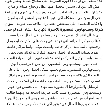
كده بتبقى من اوائل الاجهزة المنزلية اللي بتحتاج صيانة ونقدر نقول
مش اقل من كل سنتين بيحصل فيها عطل وتحتاج صيانة واصلاح
وعشان الثلاجات من الحاجات اللي محدش يستغني عنهم ولو ساعة
في اليوم بتبقى المشكلة اكبر نتيجة الاغذيه والمشروبات والفريز
والاغذية المجمدة اللي مينفعش تقعد برة الثلاجة مدة طويلة .
عنوان
شركة وستنجهاوس المنصورة للاجهزة الكهربائية
عشان كده لو حصل
اي عطل لثلاجتك بتبقى محتاج حد يصلحها في الحال وهذا صعب
فأغلب مراكز الصيانة التي تجدها في بحث على الانترنت او جوجل
وجميعها بالمناسبة مراكز خاصة وليست توكيل وانما مراكز خاصة
تقوم بصيانة المنتج او الجهاز وجميع الماركات كذلك نحن نعمل
باسمنا ولسنا توكيل للماركة ولكننا نختلف عنهم .. ان الصيانة الشامله
على اجهزة وستنجهاوس المنصورة من حين لاخر تجعل اجهزة
وستنجهاوس المنصورة تقوم بعملها بشكل افضل وقوه اعلى على
الوجه الذى يلائم عملاء وستنجهاوس المنصورة المتميزون لذلك
تسعى شركة وستنجهاوس المنصورة جاهده على استخدام احدث
الوسائل والتكنولوجيا المتطورة مما يؤدى الى تحسين قوة جهاز
وستنجهاوس المنصورة مهما كانت طريقة استخدامه ومهما طالت
عليه الفترات من عدم تعرضه لصيانة وستنجهاوس المنصورة الدورية
، فقامت بدورها الفعال فى توفير اكبر عدد ممكن من خدمة عملاء