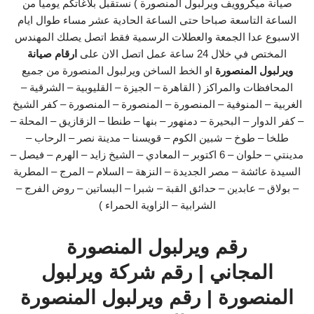
صيانة ميكروويف ويرلبول المنصورة ) نستقبل بلاغاتكم يوميا من
الساعة التاسعة صباحا حتى الساعة الحادية عشر مساء طوال ايام
الاسبوع عدا الجمعة والعطلات الرسمية فقط اتصل يصلك المهندس
المختص في خلال 24 ساعة عمل اتصل الان على
ارقام صيانة
ويرلبول المنصورة
او الخط الساخن ويرلبول المنصورة من جميع
المحافظات والمراكز ( القاهرة – الجيزة – القليوبية – الشرقية –
الغربية – المنوفية – المنصورة – المنصورة – المنصورة – كفر الشيخ
– كفر الدوار – البحيرة – دمنهور – بنها – طنطا – الزقازيق – المحلة –
طلخا – طوخ – شبين الكوم – قويسنا – مدينة نصر – الرحاب –
مدينتي – حلوان – 6 اكتوبر – المعادي – الشيخ زايد – الهرم – فيصل –
السيدة عائشة – مصر الجديدة – النزهة – السلام – المرج – المطرية
– بولاق – عابدين – حدائق القبة – شبرا – البساتين – روض الفرج –
الشرابية – الزاوية الحمراء )
رقم ويرلبول المنصورة
المجاني | رقم شركة ويرلبول
المنصورة | رقم ويرلبول المنصورة