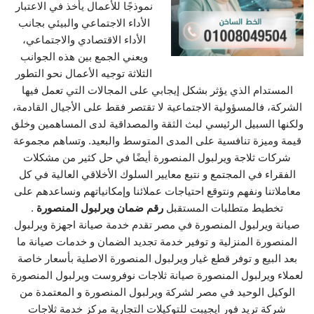
نموذجًا للأعمال يأخذ في الاعتبار
الأداء الاجتماعي والبيئي بجانب
الأداء الاقتصادي والاجتماعي،
ويعني الجمع بين هذه الجوانب
الثلاثة توجيه الأعمال نحو التطور
المستدام الذي يؤثر بشكل إيجابي على المجالات التي تعمل فيها
الشركة، فالمسؤولية الاجتماعية لا تقتصر فقط على الأجيال القادمة،
ولكنها السبيل الرئيسي لبث الثقة والمصداقية لدى المساهمين وخلق
قيمة وميزة تنافسية على المدى المتوسط والبعيد. وتساهم مجموعة
شركات ثلاجة ويرلبول المنصورة أيضًا في حل كثير من مشكلات
الفقراء في المجتمع و نتبع معايير السلوك الأخلاقي العالية في كل
معاملاتنا ونفهم ونتوقع احتياجات عملائنا وإمكانياتهم ونساعدهم على
تخطيط متطلبات المستقبل
رقم ضمان ويرلبول المنصورة
.
صيانة ويرلبول المنصورة في مصر تقدم خدمة صيانة اجهزة ويرلبول
المنصورة المنزلية و توفير خدمة تجديد الضمان و خدمات صيانة ما
بعد البيع و توفر قطع غيار ويرلبول المنصورة الاصلية بأسعار خاصة
لعملاء ويرلبول المنصورة صيانة ثلاجات نوفروست ويرلبول المنصورة
الوكيل الوحيد في مصر لشركة ويرلبول المنصورة و المعتمدة من
شركة تريد فور ايجيبت للتوكيلات التجارية مركز خدمة ثلاجات