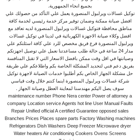
بجميع انحاء الجمهورية.
توكيل غسالات ويرلبول المنصورة يعمل علي التأكد من حصولك علي
افضل صيانة ممكنة وضمان توفير مركز خدمة رئيسي لخدمة كافة
مناطق محافظة فتوكيل غسالات ويرلبول المنصورة لديه تعاقد مع
افضل وكلاء صيانة الاجهزة الكهربائية في لدينا في توكيل غسالات
ويرلبول المنصورة فرع فريق مخصص للرد علي كافة اسئلتكم علي
مدار 24 ساعة في حالة طلب مساعدتنا نعمل علي توصيل اجهزتكم
وصيانتها في اقل وقت ممكن بافضل الاسعار التي لا تقبل المنافسة
بفريق دعم فني لتحديد المشكلة الخاصة بكم واطلاعكم علي طريقة
حل مشكلة الجهاز الخاص بكم أطلبوا خدمات الصيانة لاجهزة توكيل
شركة غسالات ويرلبول المنصورة اينما كنتم خلال وقت قياسي
سوف يصل اليكم مهندسنا لمعاينة العطل وصيانة الجهاز .
maintenance number Phone Nera center Power of attorney a
company Location service Agents hot line User Manual Faults
Repair Unified official A certified Guarantee opposed sales
Branches Prices Places spare parts Factory Washing machines
Refrigerators Dish Washers Deep Freezer Microwave dryer
Water heaters Air conditioning Cookers Ovens Screens