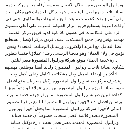
ويرلبول المنصورة من خلال الاتصال بخمسة أرقام يقوم مركز خدمة
صيانة ثلاجات ويرلبول المنصورة بتوحيد كل الخدمات في مكان واحد
وفي أسرع وقت كخدمات مابعد البيع والمبيعات والشكاوي. حتى في
أوقات الذروة يستطيع فريق مركز الصيانة المدرب على أعلى مستوى
الرد على المكالمات في غضون 30 ثانية لدينا فريق مركز الخدمة
مهمته توفير وحل جميع المشكلات عملاء فريق مركز الإتصال يستطيع
أيضا التعامل مع البريد الإلكتروني ورسائل الوسائط المتعددة ونحن
نؤمن في ولاء العملاء وهو هدفنا الرئيسي رضاء عملاؤنا فقمنا بتطوير
إدارة خدمة العملاء
موقع شركة ويرلبول المنصورة مصر
لتلقي
شكاوى صيانة ثلاجات ويرلبول المنصورة ولدينا أيضا موظفين مهمتهم
التأكد من إرضاء العميل وحل مشكلته بالكامل وعلى أكمل وجه
ويتشرف مركز صيانة ويرلبول المنصورة وكيل مصر بأن يضع افضل
خدمة صيانة اجهزة ويرلبول المنصورة بين أيدي عملاءنا و دائماً يميزنا
كفاءة فنيين صيانة ويرلبول المنصورة مما يوفر جودة خدمة مميزة
ويضمن افضل اداء لاجهزة ويرلبول المنصورة لنا مع توافر التصميم
الذكي لأجهزة شركة ويرلبول المنصورة مما يجعل أجهزة ويرلبول
المنصورة تتصدر قائمة أفضل مبيعات خصوصاً أن خدمة صيانة
ويرلبول المنصورة المعتمد مصر يعمل تحت ادارة توكيل صيانة