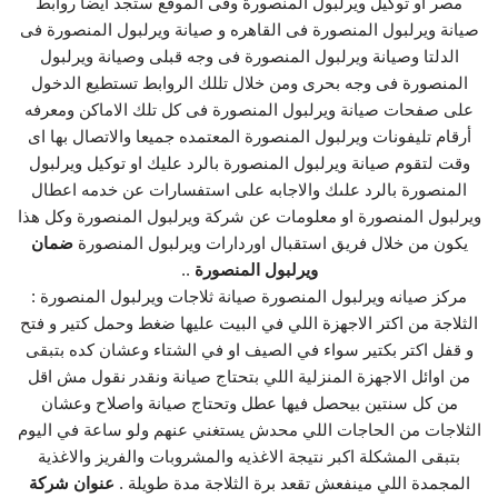
مصر او توكيل ويرلبول المنصورة وفى الموقع ستجد أيضا روابط
صيانة ويرلبول المنصورة فى القاهره و صيانة ويرلبول المنصورة فى
الدلتا وصيانة ويرلبول المنصورة فى وجه قبلى وصيانة ويرلبول
المنصورة فى وجه بحرى ومن خلال تللك الروابط تستطيع الدخول
على صفحات صيانة ويرلبول المنصورة فى كل تلك الاماكن ومعرفه
أرقام تليفونات ويرلبول المنصورة المعتمده جميعا والاتصال بها اى
وقت لتقوم صيانة ويرلبول المنصورة بالرد عليك او توكيل ويرلبول
المنصورة بالرد علىك والاجابه على استفسارات عن خدمه اعطال
ويرلبول المنصورة او معلومات عن شركة ويرلبول المنصورة وكل هذا
يكون من خلال فريق استقبال اوردارات ويرلبول المنصورة
ضمان
ويرلبول المنصورة
..
مركز صيانه ويرلبول المنصورة صيانة ثلاجات ويرلبول المنصورة :
الثلاجة من اكتر الاجهزة اللي في البيت عليها ضغط وحمل كتير و فتح
و قفل اكتر بكتير سواء في الصيف او في الشتاء وعشان كده بتبقى
من اوائل الاجهزة المنزلية اللي بتحتاج صيانة ونقدر نقول مش اقل
من كل سنتين بيحصل فيها عطل وتحتاج صيانة واصلاح وعشان
الثلاجات من الحاجات اللي محدش يستغني عنهم ولو ساعة في اليوم
بتبقى المشكلة اكبر نتيجة الاغذيه والمشروبات والفريز والاغذية
المجمدة اللي مينفعش تقعد برة الثلاجة مدة طويلة .
عنوان شركة