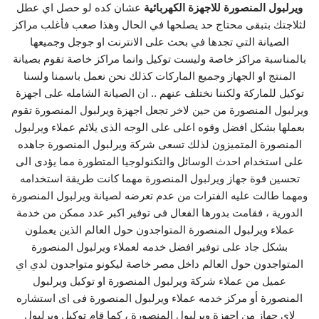
ويرلبول المنصورة للاجهزة الكهربائية
عشان كده لو حصل اي عطل
لثلاجتك بتبقى محتاج حد يصلحها في الحال وهذا صعب فأغلب مراكز
الصيانة التي تجدها في بحث على الانترنت او جوجل وجميعها
بالمناسبة مراكز خاصة وليست توكيل وانما مراكز خاصة تقوم بصيانة
المنتج او الجهاز وجميع الماركات كذلك نحن نعمل باسمنا ولسنا
توكيل للماركة ولكننا نختلف عنهم .. ان الصيانة الشامله على اجهزة
ويرلبول المنصورة من حين لاخر تجعل اجهزة ويرلبول المنصورة تقوم
بعملها بشكل افضل وقوه اعلى على الوجه الذى يلائم عملاء ويرلبول
المنصورة المتميزون لذلك تسعى شركة ويرلبول المنصورة جاهده
على استخدام احدث الوسائل والتكنولوجيا المتطورة مما يؤدى الى
تحسين قوة جهاز ويرلبول المنصورة مهما كانت طريقة استخدامه
ومهما طالت عليه الفترات من عدم تعرضه لصيانة ويرلبول المنصورة
الدورية ، فقامت بدورها الفعال فى توفير اكبر عدد ممكن من خدمة
عملاء ويرلبول المنصورة المتواجدون حول العالم الذين يعملون
بشكل جاد على توفير افضل خدمه لعملاء ويرلبول المنصورة
المتواجدون حول العالم داخل مصر خاصة ليكونو متواجدون لدي اي
عميل من عملاء شركة ويرلبول المنصورة او توكيل ويرلبول
المنصورة أو مركز خدمه عملاء ويرلبول المنصورة فى اى استشاره
لاي جهاز من اجهزة ويرلبول المنصورة ، كما قام توكيل ويرلبول